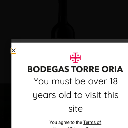
Debes ser mayor de 18
You must be over 18
años para visitar este
years old to visit this
sitio
site
Al acceder, aceptas los
You agree to the
Terms of
Términos de uso
y
Política de