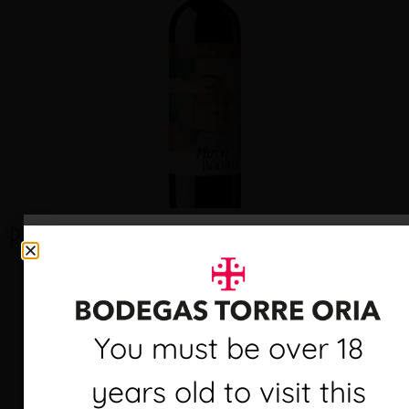
Playa Bonita Pinot Noir
Debes ser mayor de 18
You must be over 18
años para visitar este
years old to visit this