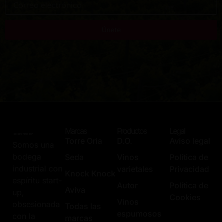
Únete
Marcas
Productos
Legal
Torre Oria
D.O.
Aviso legal
Somos una
bodega
Seda
Vinos
Política de
industrial con
varietales
Privacidad
Knock Knock
espíritu start-
Autor
Política de
Aviva
up,
Cookies
Vinos
obsesionada
Todas las
espumosos
con la
marcas