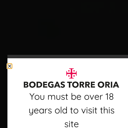
Debes ser mayor de 18
You must be over 18
Calidad e
años para visitar este
years old to visit this
innovación
sitio
site