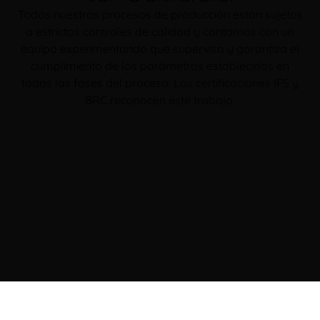
Todos nuestros procesos de producción están sujetos
a estrictos controles de calidad y contamos con un
equipo experimentando que supervisa y garantiza el
cumplimiento de los parámetros establecidos en
todas las fases del proceso. Las certificaciones IFS y
BRC reconocen este trabajo.