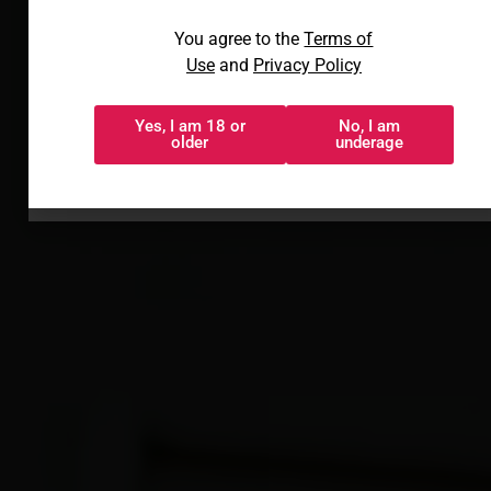
Al acceder, aceptas los
You agree to the
Terms of
Términos de uso
y
Política de
Use
and
Privacy Policy
privacidad
Yes, I am 18 or
No, I am
Sí, tengo 18 o
No, soy menor
older
underage
más