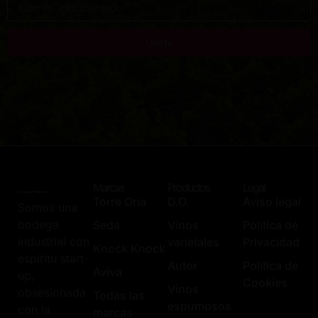
Únete
Marcas
Productos
Legal
Torre Oria
D.O.
Aviso legal
Somos una
bodega
Seda
Vinos
Política de
industrial con
varietales
Privacidad
Knock Knock
espíritu start-
Autor
Política de
Aviva
up,
Cookies
Vinos
obsesionada
Todas las
espumosos
con la
marcas