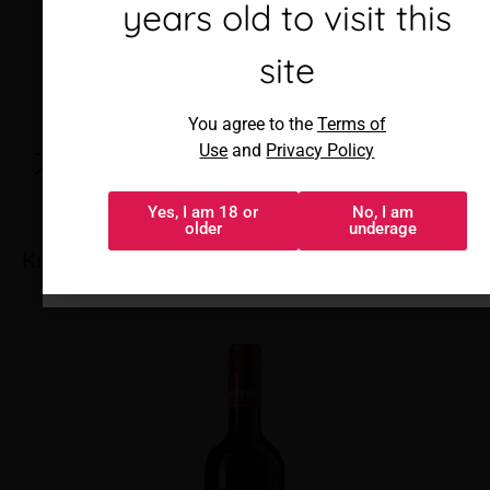
años para visitar este
years old to visit this
sitio
site
Al acceder, aceptas los
You agree to the
Terms of
Términos de uso
y
Política de
Use
and
Privacy Policy
privacidad
Yes, I am 18 or
No, I am
Sí, tengo 18 o
No, soy menor
older
underage
más
Knock Knock Super Fruity