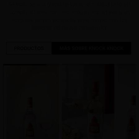
Se trata de una gama de vinos de calidad pero sin
complicaciones, con una imagen impactante y un
lenguaje propio, pensados para romper con las
barreras del nuevo consumidor.
PRODUCTOS
MAS SOBRE KNOCK KNOCK