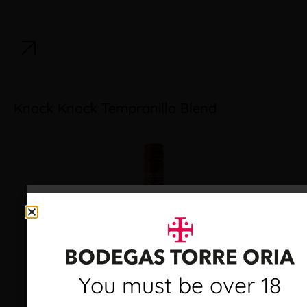
Knock Knock Tempranillo Blend
Debes ser mayor de 18
You must be over 18