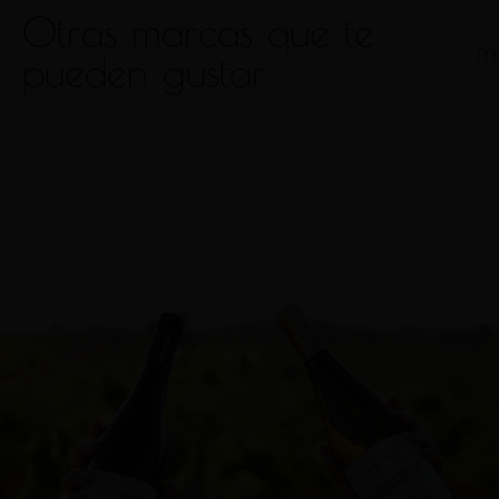
Otras marcas que te
m
pueden gustar
Torre Oria