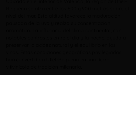
Ubicada en el interior de Valencia, la región de Utiel-
Requena se alza entre los 600 y 900 metros sobre el
nivel del mar. Esta altitud favorece la maduración
pausada de la uva y realza su concentración
aromática. La influencia del clima continental, con
notables contrastes entre el día y la noche, ayuda a
preservar la acidez natural y el equilibrio en los
vinos. Estas condiciones geográficas privilegiadas
han convertido a Utiel-Requena en una tierra
vitivinícola de tradición milenaria.