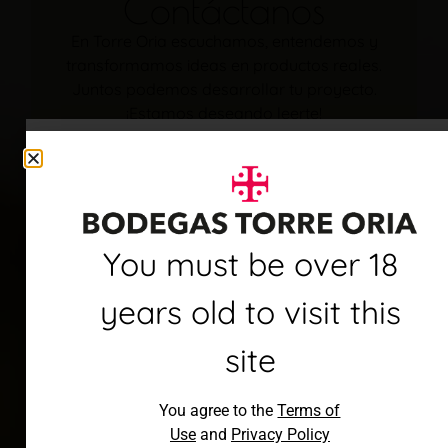
Contáctanos
En Torre Oria escuchamos, entendemos y
transformamos ideas en productos reales.
Juntos podemos desarrollar tu proyecto.
¡Estamos deseando leerte!
Debes ser mayor de 18
You must be over 18
años para visitar este
years old to visit this
sitio
site
Al acceder, aceptas los
You agree to the
Terms of
Términos de uso
y
Política de
Use
and
Privacy Policy
privacidad