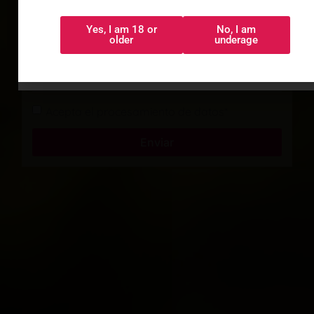
Yes, I am 18 or
No, I am
Sí, tengo 18 o
No, soy menor
older
underage
más
Acepta el procesamiento de datos*
Enviar