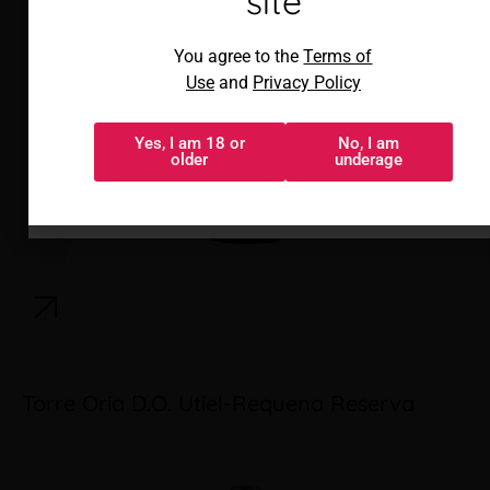
site
Al acceder, aceptas los
You agree to the
Terms of
Términos de uso
y
Política de
Use
and
Privacy Policy
privacidad
Yes, I am 18 or
No, I am
Sí, tengo 18 o
No, soy menor
older
underage
más
Torre Oria D.O. Utiel-Requena Reserva