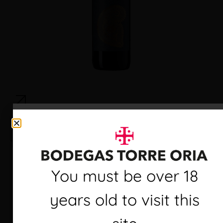
Torre Oria D.O. Utiel-Requena Crianza
Debes ser mayor de 18
You must be over 18
años para visitar este
years old to visit this
sitio