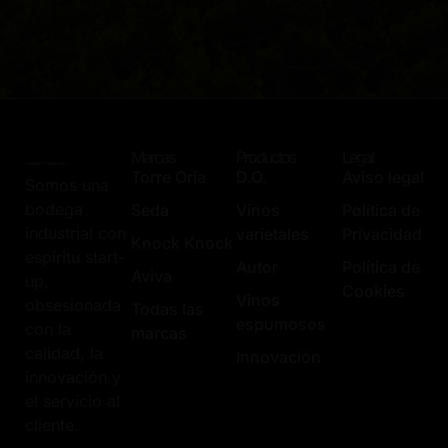
Marcas
Productos
Legal
Torre Oria
D.O.
Aviso legal
Somos una
bodega
Seda
Vinos
Política de
industrial con
varietales
Privacidad
Knock Knock
espíritu start-
Autor
Política de
Aviva
up,
Cookies
Vinos
obsesionada
Todas las
espumosos
con la
marcas
calidad, la
Innovación
innovación y
el servicio al
cliente.