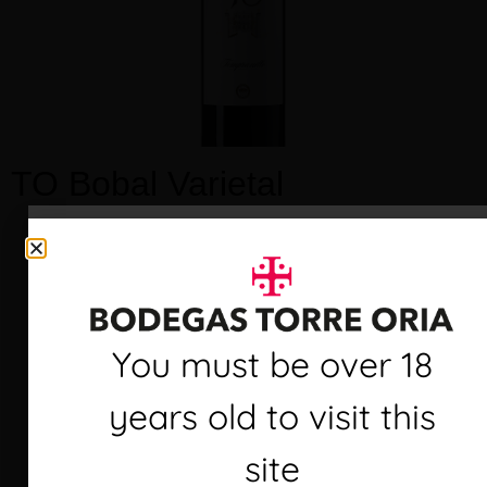
TO Bobal Varietal
Debes ser mayor de 18
You must be over 18
años para visitar este
years old to visit this
sitio
site