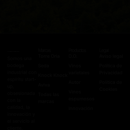
Marcas
Productos
Legal
Torre Oria
D.O.
Aviso legal
Somos una
bodega
Seda
Vinos
Política de
industrial con
varietales
Privacidad
Knock Knock
espíritu start-
Autor
Política de
Aviva
up,
Cookies
Vinos
obsesionada
Todas las
espumosos
con la
marcas
calidad, la
Innovación
innovación y
el servicio al
cliente.