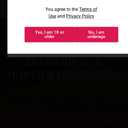
Al acceder, aceptas los
You agree to the
Terms of
Términos de uso
y
Política de
Use
and
Privacy Policy
privacidad
Yes, I am 18 or
No, I am
Sí, tengo 18 o
No, soy menor
older
underage
más
Suscríbete a
nuestra newsletter
Recibe las últimas tendencias del mercado directamente
en tu bandeja de entrada
Únete