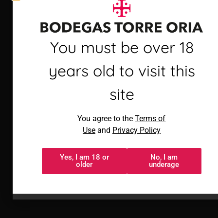
Futuro Sostenible.
Debes ser mayor de 18
You must be over 18
años para visitar este
years old to visit this
sitio
site
Al acceder, aceptas los
You agree to the
Terms of
Términos de uso
y
Política de
Use
and
Privacy Policy
privacidad
Yes, I am 18 or
No, I am
Sí, tengo 18 o
No, soy menor
older
underage
más