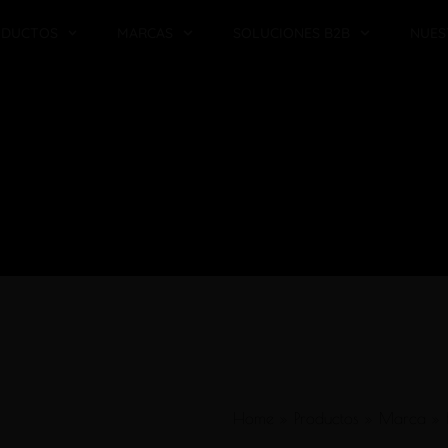
ODUCTOS
MARCAS
SOLUCIONES B2B
NUES
Home
»
Productos
»
Marca
»