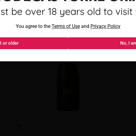
Torre Oria Cava Brut
mayor de 18 años para visitar
t be over 18 years old to visit t
Al acceder, aceptas los
You agree to the
Términos de uso
Terms of Use
and
y
Política de privacida
Privacy Policy
8 or older
18 o más
No, I a
No, s