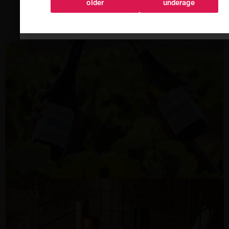
Sí, tengo 18 o
No, soy menor
older
underage
más
Seda