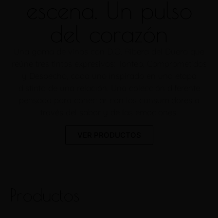
escena. Un pulso
del corazón
Una gama de vinos con D.O. Ribera del Duero que
reúne tres tintos expresivos: Tonteo, Comprometidos
y Despecho, cada uno inspirado en una etapa
distinta de una relación. Una colección diferente
pensada para conectar con los consumidores a
través del sabor y de las emociones.
VER PRODUCTOS
Productos