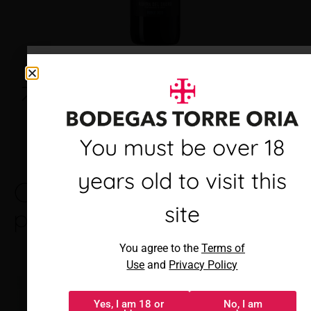
Debes ser mayor de 18
You must be over 18
años para visitar este
years old to visit this
Otras marcas que te
sitio
m
site
pueden gustar
Al acceder, aceptas los
You agree to the
Terms of
Términos de uso
y
Política de
Use
and
Privacy Policy
privacidad
Torre Oria
Yes, I am 18 or
No, I am