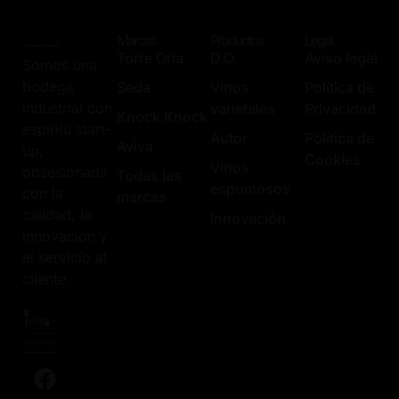
Marcas
Productos
Legal
Torre Oria
D.O.
Aviso legal
Somos una
bodega
Seda
Vinos
Política de
industrial con
varietales
Privacidad
Knock Knock
espíritu start-
Autor
Política de
Aviva
up,
Cookies
Vinos
obsesionada
Todas las
espumosos
con la
marcas
calidad, la
Innovación
innovación y
el servicio al
cliente.