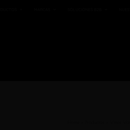
ODUCTOS
MARCAS
SOLUCIONES B2B
NUES
Home
»
Productos
»
Vinos Var