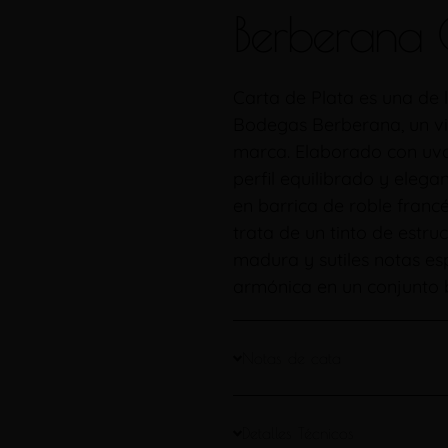
Berberana C
Carta de Plata es una de
Bodegas Berberana, un vin
marca. Elaborado con uva
perfil equilibrado y eleg
en barrica de roble fran
trata de un tinto de estr
madura y sutiles notas es
armónica en un conjunto b
Notas de cata
Detalles Técnicos