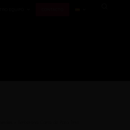
TRO EQUIPO
CONTACTO
ietales
»
Berberana Carta de Plata Tinto