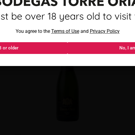
mayor de 18 años para visitar
t be over 18 years old to visit t
Torre Oria Cava Brut
Al acceder, aceptas los
You agree to the
Términos de uso
Terms of Use
and
y
Política de privacida
Privacy Policy
8 or older
18 o más
No, I a
No, s