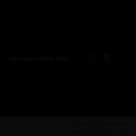
Home
»
Productos
»
Vinos
con Denominación de Origen