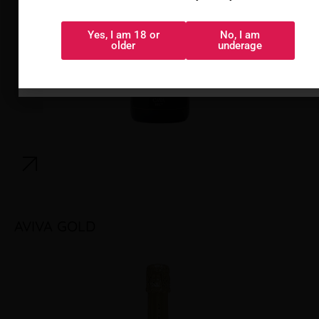
privacidad
Yes, I am 18 or
No, I am
Sí, tengo 18 o
No, soy menor
older
underage
más
AVIVA GOLD