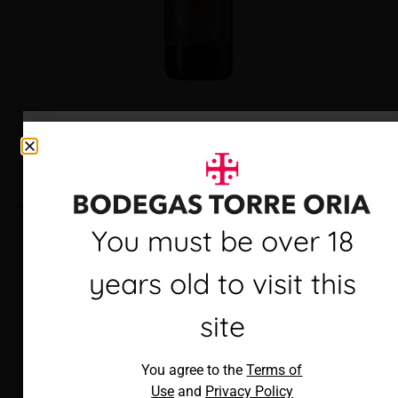
Torre Oria Cava Brut
Debes ser mayor de 18
You must be over 18
años para visitar este
years old to visit this
sitio
site
Al acceder, aceptas los
You agree to the
Terms of
Términos de uso
y
Política de
Use
and
Privacy Policy