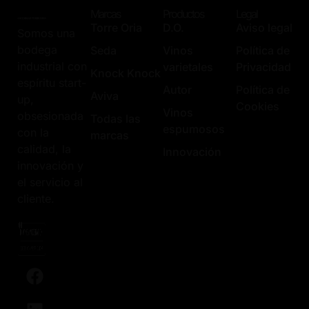
Marcas
Productos
Legal
Torre Oria
D.O.
Aviso legal
Somos una
bodega
Seda
Vinos
Política de
industrial con
varietales
Privacidad
Knock Knock
espíritu start-
Autor
Política de
Aviva
up,
Cookies
Vinos
obsesionada
Todas las
espumosos
con la
marcas
calidad, la
Innovación
innovación y
el servicio al
cliente.