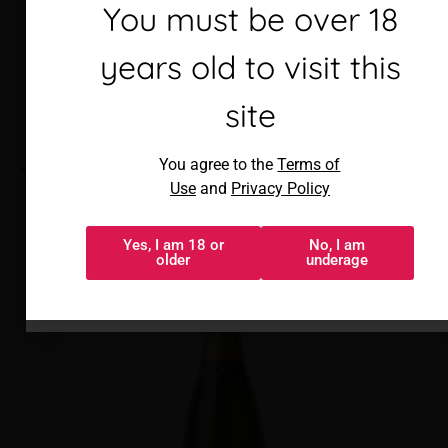
Debes ser mayor de 18
You must be over 18
años para visitar este
years old to visit this
sitio
site
Al acceder, aceptas los
You agree to the
Terms of
Torre Oria Cava Brut
Términos de uso
y
Política de
Use
and
Privacy Policy
privacidad
Yes, I am 18 or
No, I am
Sí, tengo 18 o
No, soy menor
older
underage
más