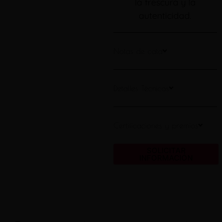
la frescura y la
autenticidad.
Notas de cata
Detalles Técnicos
Certificaciones y premios
SOLICITAR
INFORMACIÓN