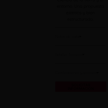
entorno. Una propuesta
estética y bien
estructurada.
Notas de cata
Detalles Técnicos
Certificaciones y premios
SOLICITAR
INFORMACIÓN