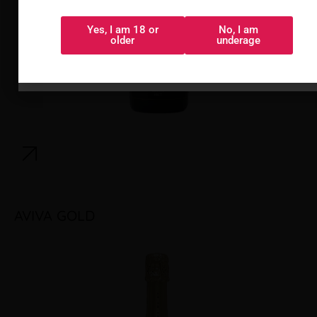
Yes, I am 18 or
No, I am
Sí, tengo 18 o
No, soy menor
older
underage
más
AVIVA GOLD