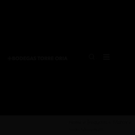
Home
»
Productos
»
Marca
»
Seda Monastrell