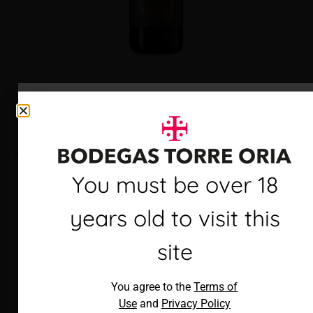
Torre Oria Cava Brut
Debes ser mayor de 18
You must be over 18
años para visitar este
years old to visit this
sitio
site
Al acceder, aceptas los
You agree to the
Terms of
Términos de uso
y
Política de
Use
and
Privacy Policy
privacidad