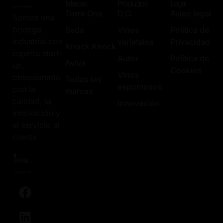
Marcas
Productos
Legal
Torre Oria
D.O.
Aviso legal
Somos una
bodega
Seda
Vinos
Política de
industrial con
varietales
Privacidad
Knock Knock
espíritu start-
Autor
Política de
Aviva
up,
Cookies
Vinos
obsesionada
Todas las
espumosos
con la
marcas
calidad, la
Innovación
innovación y
el servicio al
cliente.