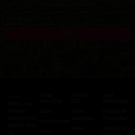
en tu bandeja de entrada
Únete
Marcas
Productos
Legal
Torre Oria
D.O.
Aviso legal
Somos una
bodega
Seda
Vinos
Política de
industrial con
varietales
Privacidad
Knock Knock
espíritu start-
Autor
Política de
Aviva
up,