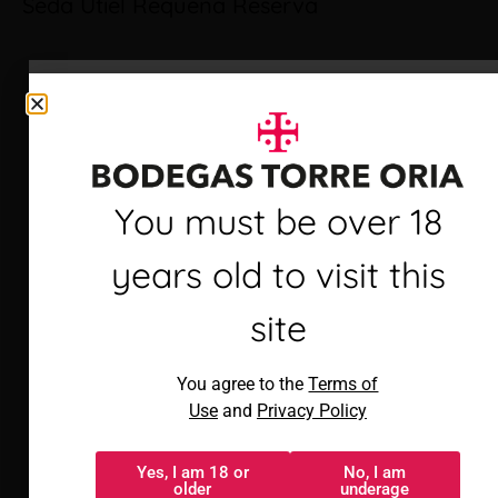
Seda Utiel Requena Reserva
Debes ser mayor de 18
You must be over 18
años para visitar este
years old to visit this
sitio
site
Al acceder, aceptas los
You agree to the
Terms of
Términos de uso
y
Política de
Use
and
Privacy Policy
privacidad
Yes, I am 18 or
No, I am
Sí, tengo 18 o
No, soy menor
older
underage