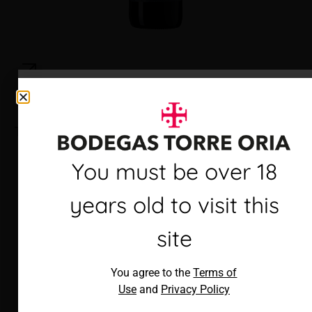
Torre Oria Cava Brut
Debes ser mayor de 18
You must be over 18
años para visitar este
years old to visit this
sitio
site
Al acceder, aceptas los
You agree to the
Terms of
Términos de uso
y
Política de
Use
and
Privacy Policy
privacidad