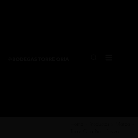
Home
»
Productos
»
Marca
»
Torre Oria Rioja Joven