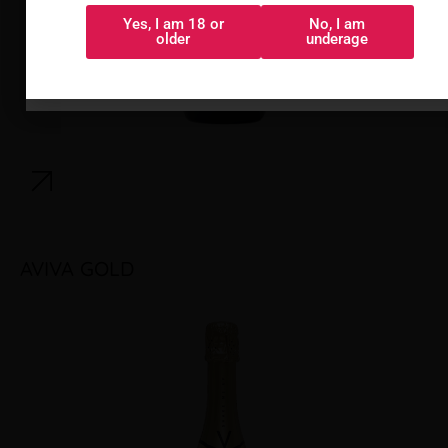
Yes, I am 18 or
No, I am
Sí, tengo 18 o
No, soy menor
older
underage
más
AVIVA GOLD