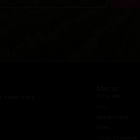
Únete
Marcas
Torre Oria
up, obsesionada
te.
Seda
Knock Knock
Aviva
Todas las marcas