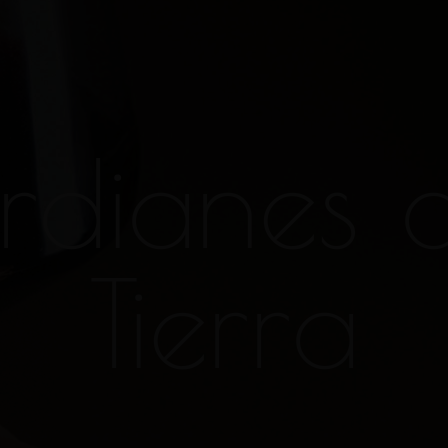
rdianes d
Tierra