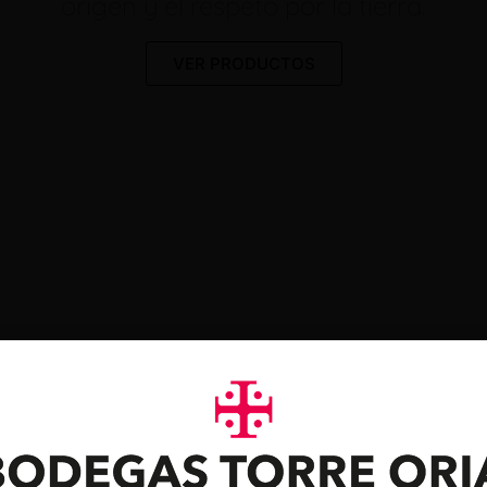
origen y el respeto por la tierra.
VER PRODUCTOS
Guardianes de la Tierra Petit Verdot
Merlot