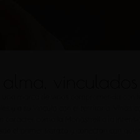
alma, vinculados 
s una marca de vinos comprometida con la 
les y a su vínculo con el territorio. Vino
 carácter como la Monastrell o la intensi
e el primer vistazo y conectan con quiene