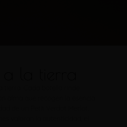
a la tierra
tierra. Cada botella rinde
s con alma que recogen la esencia
dad de un Petit Verdot Merlot.
s valoran la autenticidad, el