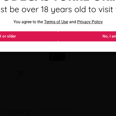
mayor de 18 años para visitar
t be over 18 years old to visit t
Al acceder, aceptas los
You agree to the
Términos de uso
Terms of Use
and
y
Política de privacida
Privacy Policy
8 or older
18 o más
No, I a
No, s
n gustar
Ver marcas