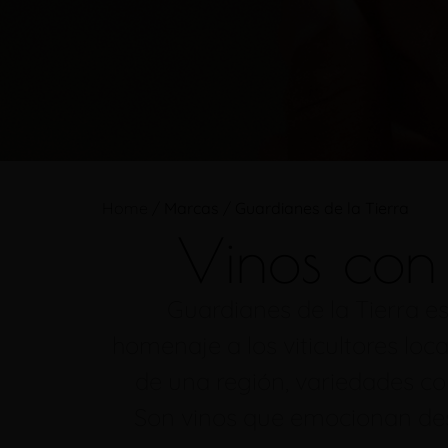
Home
/
Marcas
/
Guardianes de la Tierra
Vinos con 
Guardianes de la Tierra e
homenaje a los viticultores loca
de una región, variedades con
Son vinos que emocionan desd