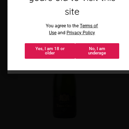
sitio
Torre Oria Cava Brut
site
Al acceder, aceptas los
You agree to the
Terms of
Términos de uso
y
Política de
Use
and
Privacy Policy
privacidad
Yes, I am 18 or
No, I am
Sí, tengo 18 o
No, soy menor
older
underage
más