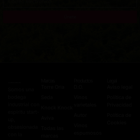
Únete
Marcas
Productos
Legal
Torre Oria
D.O.
Aviso legal
Somos una
bodega
Seda
Vinos
Política de
industrial con
varietales
Privacidad
Knock Knock
espíritu start-
Autor
Política de
Aviva
up,
Cookies
Vinos
obsesionada
Todas las
espumosos
con la
marcas