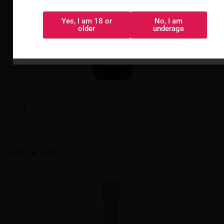
Yes, I am 18 or
No, I am
Sí, tengo 18 o
No, soy menor
older
underage
más
AVIVA GOLD