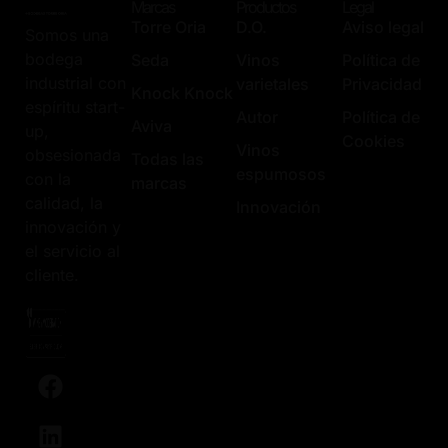
Marcas
Productos
Legal
Torre Oria
D.O.
Aviso legal
Somos una
bodega
Seda
Vinos
Política de
industrial con
varietales
Privacidad
Knock Knock
espíritu start-
Autor
Política de
Aviva
up,
Cookies
Vinos
obsesionada
Todas las
espumosos
con la
marcas
calidad, la
Innovación
innovación y
el servicio al
cliente.