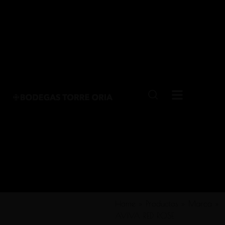
Home
»
Productos
»
Marca
»
AVIVA RED ROSE