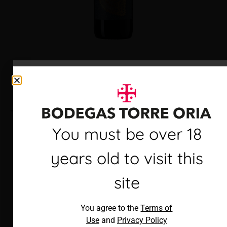
Torre Oria Cava Brut
Debes ser mayor de 18
You must be over 18
años para visitar este
years old to visit this
sitio
site
Al acceder, aceptas los
You agree to the
Terms of
Términos de uso
y
Política de
Use
and
Privacy Policy
privacidad