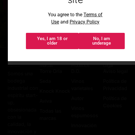
Únete
Al acceder, aceptas los
You agree to the
Terms of
Términos de uso
y
Política de
Use
and
Privacy Policy
privacidad
Yes, I am 18 or
No, I am
Sí, tengo 18 o
No, soy menor
older
underage
más
Marcas
Productos
Legal
Torre Oria
D.O.
Aviso legal
Somos una
bodega
Seda
Vinos
Política de
industrial con
varietales
Privacidad
Knock Knock
espíritu start-
Autor
Política de
Aviva
up,
Cookies
Vinos
obsesionada
Todas las
espumosos
con la
marcas
calidad, la
Innovación
innovación y