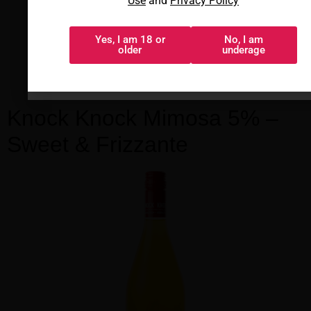
Use
and
Privacy Policy
privacidad
Yes, I am 18 or
No, I am
Sí, tengo 18 o
No, soy menor
older
underage
más
Knock Knock Mimosa 5% –
Sweet & Frizzante